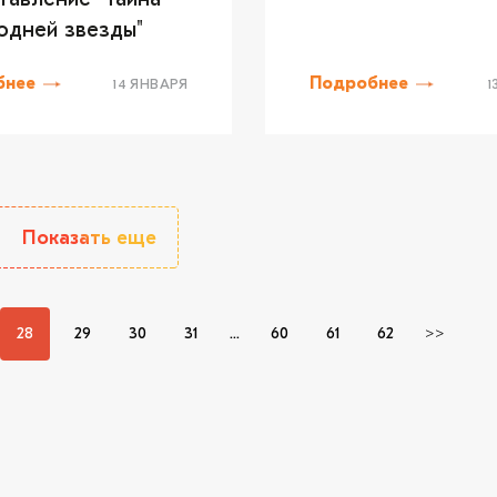
одней звезды"
бнее
Подробнее
14 ЯНВАРЯ
1
Показать еще
28
29
30
31
...
60
61
62
>>