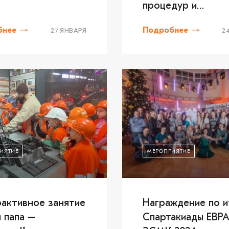
процедур и
сохранностью акт
бнее
Подробнее
27 ЯНВАРЯ
2
ИЯТИЕ
МЕРОПРИЯТИЕ
активное занятие
Награждение по и
й папа –
Спартакиады ЕВР