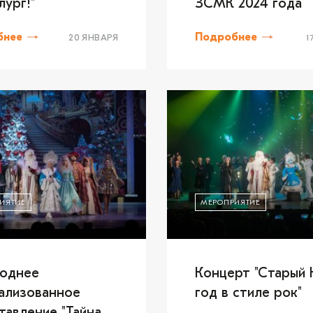
лург!"
ЗСМК 2024 года
бнее
Подробнее
20 ЯНВАРЯ
1
ИЯТИЕ
МЕРОПРИЯТИЕ
однее
Концерт "Старый
ализованное
год в стиле рок"
тавление "Тайна