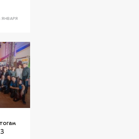
ивов
4 ЯНВАРЯ
тогам
АЗ