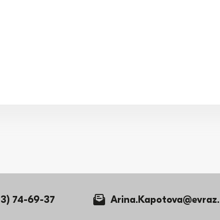
43) 74-69-37
Arina.Kapotova@evraz