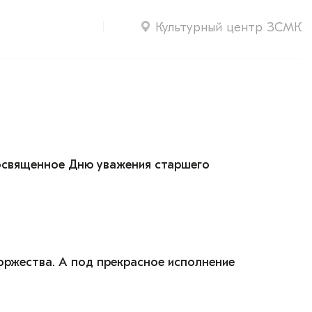
Культурный центр ЗСМК
посвященное Дню уважения старшего
оржества. А под прекрасное исполнение